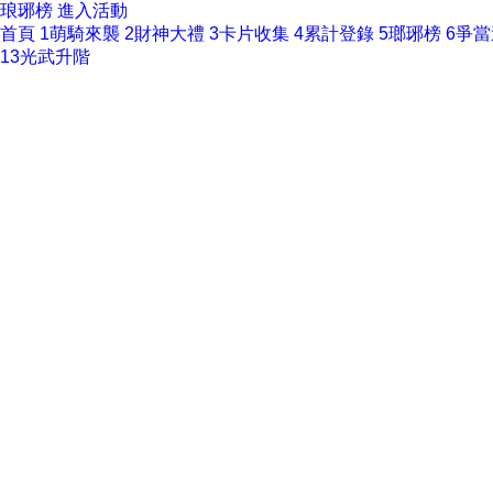
琅琊榜
進入活動
首頁
1
萌騎來襲
2
財神大禮
3
卡片收集
4
累計登錄
5
瑯琊榜
6
爭當
13
光武升階