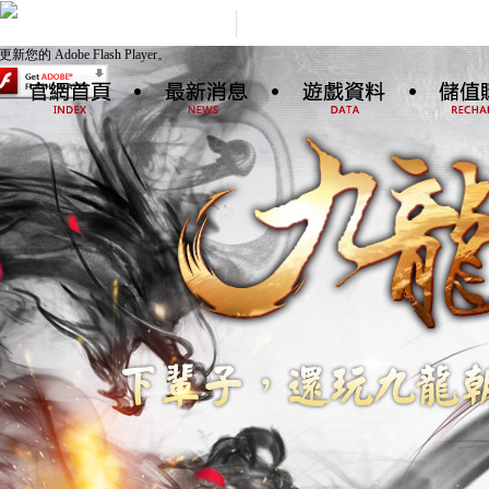
更新您的 Adobe Flash Player。
新聞公告
新手指南
儲值
好康活動
高手進階
特色系統