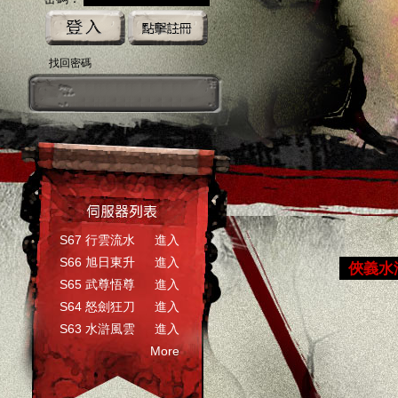
找回密碼
入
口
S67 行雲流水
進入
S66 旭日東升
進入
俠義水
S65 武尊悟尊
進入
S64 怒劍狂刀
進入
S63 水滸風雲
進入
More