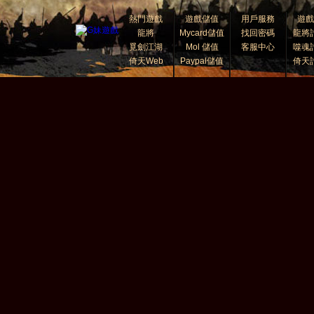
熱門遊戲
遊戲儲值
用戶服務
遊戲
龍將
Mycard儲值
找回密碼
龍將
覓劍江湖
Mol 儲值
客服中心
噬魂
倚天Web
Paypal儲值
倚天