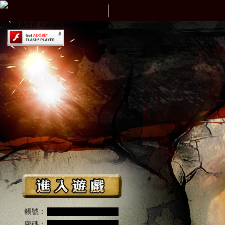
請更新您的 Adobe Flash Player。
帳號：
密碼：