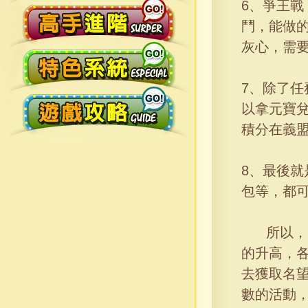
6、爭王
鬥，能做
灰心，需
7、除了
以拿元寶
積分在義
8、最後
包等，都
所以，大
的升高，
去獲取名
數的活動