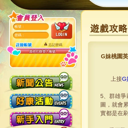
帳號：
密碼：
忘記密碼
G妹桃園英
上接
G
5、群雄
圖，就會
實都是在