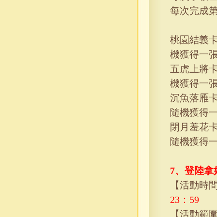
每次完成
桃園結義
機獲得一
五虎上將
機獲得一
沉魚落雁
隨機獲得
閉月羞花
隨機獲得
7、
登陸拿
【活動時
23
：
59
【活動範