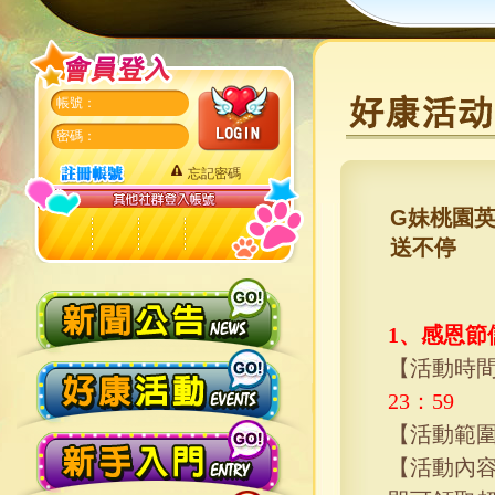
帳號：
密碼：
忘記密碼
G妹桃園
送不停
1、感恩節
【活動時
23
：
59
【活動範
【活動內