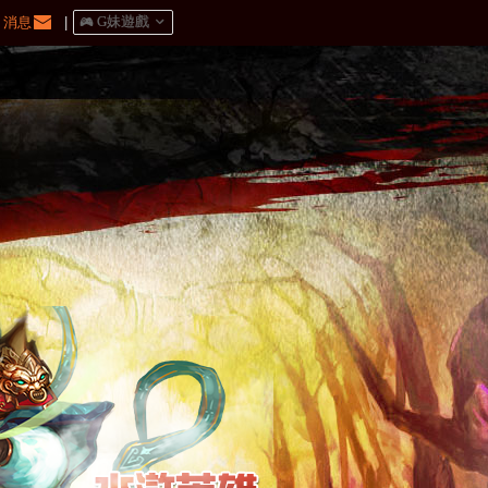
消息
|
󰀷 G妹遊戲
