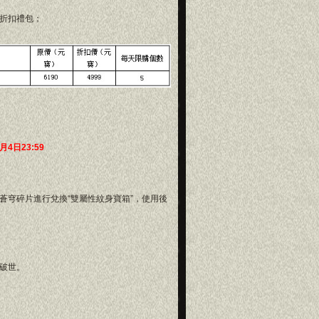
折扣禮包；
2月4日23:59
蒼穹碎片進行兌換“雙屬性紋身寶箱”，使用後
破世。