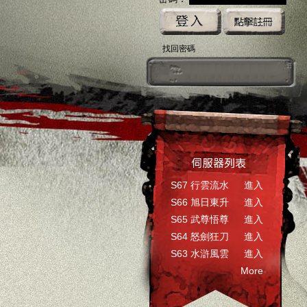
找回密碼
k快速登入
ogle快速登入
巴哈快速登入
基地直接玩遊戲
台灣奇摩帳號快速登入
更多登入入口
S67 行雲流水
進入
S66 旭日東升
進入
S65 武尊悟尊
進入
S64 怒劍狂刀
進入
S63 水滸風雲
進入
More