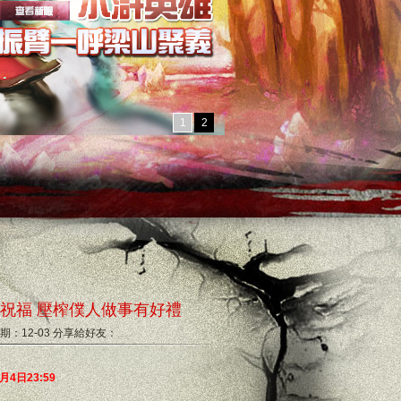
1
2
送祝福 壓榨僕人做事有好禮
期：12-03
分享給好友：
2月4日23:59