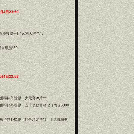
2月4日23:59
就能獲得一個“返利大禮包”；
香禦墨*50
2月4日23:59
獲得額外獎勵：大元寶碎片*5
得額外獎勵：五千功勳寶箱*2（內含5000
獲得額外獎勵：紅色鎖定符*1、上古魂魄瓶