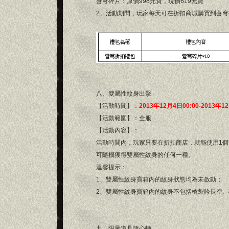
蒼穹碎片：原價998元寶，現價619元寶
2、活動期間，玩家每天可在折扣商城購買到蒼穹
八、雙屬性紋身出擊
【活動時間】：
2013年12月4日00:00-2013年1
【活動範圍】：全服
【活動內容】：
活動時間內，玩家只要在折扣商店，就能使用1個
可隨機獲得雙屬性紋身的任何一種。
溫馨提示：
1、雙屬性紋身寶箱內的紋身狀態均為未啟動；
2、雙屬性紋身寶箱內的紋身不包括槍裂吟長空、
九、限量道具隨心轉