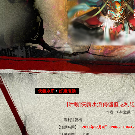
俠義水滸
›
好康活動
[活動]俠義水滸傳儲值返利
作者：G妹遊戲
日
一、返利送祝福
【活動時間】：
2013年12月4日00:00-2013年1
【活動範圍】：全服