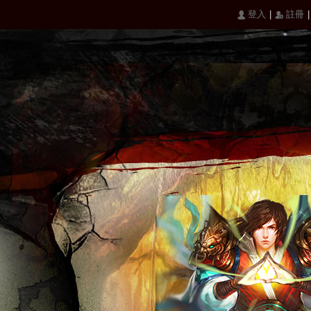
|
|
󰄭 登入
󰅍 註冊