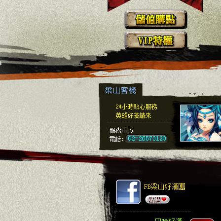
FB梁山好漢團
巴哈好漢哈啦區