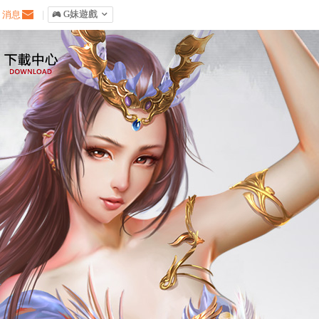
消息
|
󰀷 G妹遊戲

coming soon~