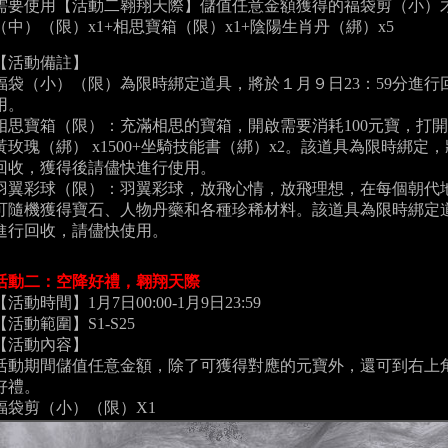
需要使用【活動二翱翔天際】儲值任意金額獲得的福袋剪（小）
（中）（限）x1+相思寶箱（限）x1+陰陽生肖丹（綁）x5
【活動備註】
福袋（小）（限）為限時綁定道具，將於１月９日23：59分進
用。
相思寶箱（限）：充滿相思的寶箱，開啟需要消耗100元寶，打開後
黃玫瑰（綁） x1500+坐騎技能書（綁）x2。該道具為限時綁定，
回收，獲得後請儘快進行使用。
羽翼彩球（限）：羽翼彩球，放飛心情，放飛理想，在每個朝代
可隨機獲得寶石、人物丹藥和各種珍稀材料。該道具為限時綁定道
進行回收，請儘快使用。
活動二：空降好禮，翱翔天際
【活動時間】1月7日00:00-1月9日23:59
【活動範圍】S1-S25
【活動內容】
活動期間儲值任意金額，除了可獲得對應的元寶外，還可到右上角
好禮。
福袋剪（小）（限）X1
惡魔果實（限）X1