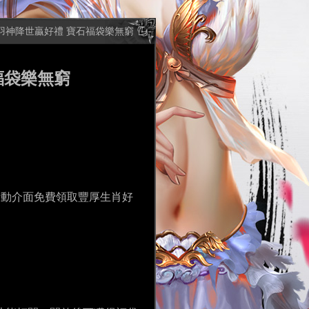
羽神降世贏好禮 寶石福袋樂無窮
福袋樂無窮
活動介面免費領取豐厚生肖好