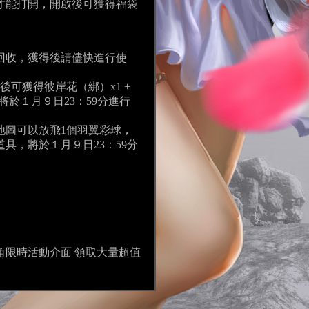
才能打開，開啟後可獲得福袋
行回收，獲得後請儘快進行使
可獲得彼岸花（綁）x1 +
將於１月９日23：59分進行
地圖可以放飛1個羽翼彩球，
具，將於１月９日23：59分
限時活動介面 領取大量超值