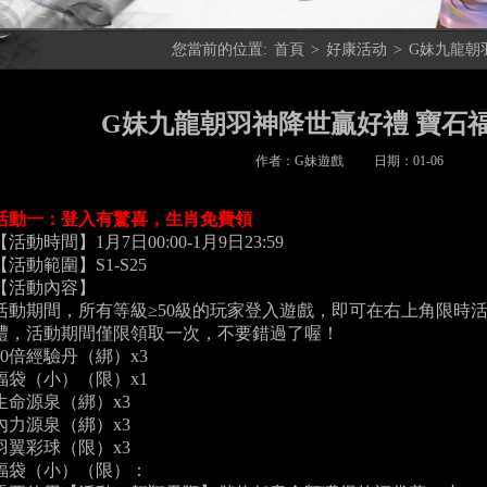
您當前的位置:
首頁
>
好康活动
>
G妹九龍朝
G妹九龍朝羽神降世贏好禮 寶石
作者：
G妹遊戲
日期：
01-06
活動一：登入有驚喜，生肖免費領
【活動時間】1月7日00:00-1月9日23:59
【活動範圍】S1-S25
【活動內容】
活動期間，所有等級≥50級的玩家登入遊戲，即可在右上角限時
禮，活動期間僅限領取一次，不要錯過了喔！
10倍經驗丹（綁）x3
福袋（小）（限）x1
生命源泉（綁）x3
內力源泉（綁）x3
羽翼彩球（限）x3
福袋（小）（限）：