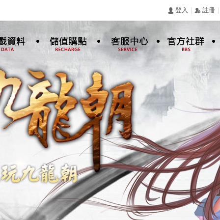
|
|
󰄭 登入
󰅍 註冊
新手指南
儲值購點
客服中心
Facebook粉絲團
高手進階
遊戲討論板
特色系統