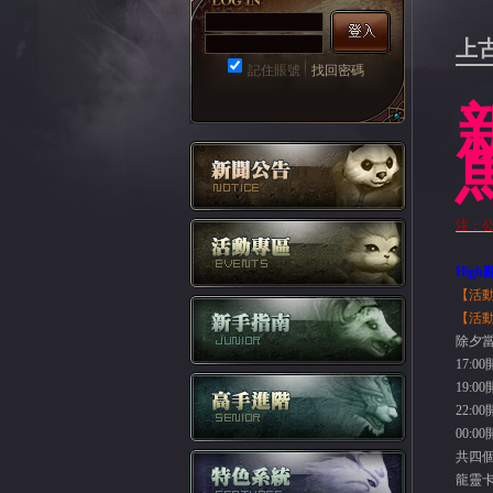
上
記住賬號
找回密碼
注：
High
【活
【活
除夕
17:00
19:00
22:00
00:00
共四
龍靈