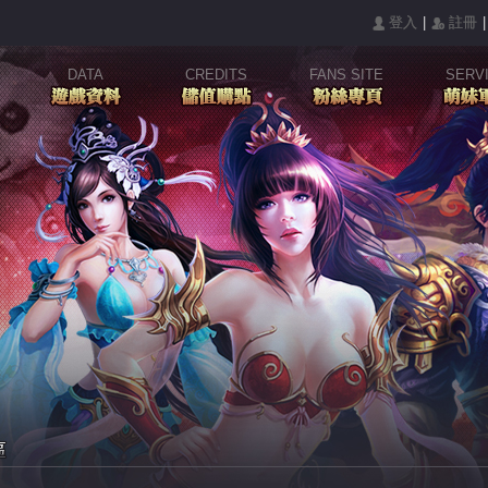
|
|
󰄭 登入
󰅍 註冊
DATA
CREDITS
FANS SITE
SERV