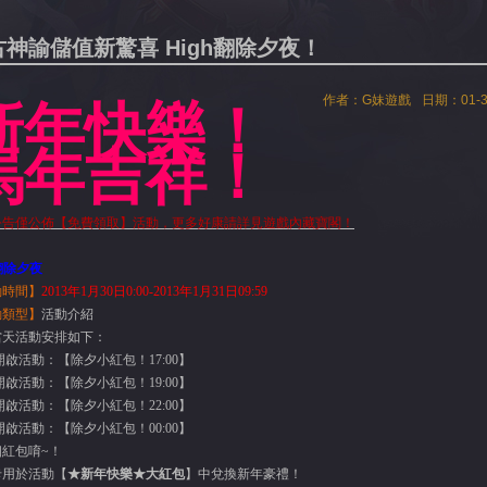
古神諭儲值新驚喜 High翻除夕夜！
作者：G妹遊戲
日期：01-3
新年快樂！
馬年吉祥！
公告僅公佈【免費領取】活動，更多好康請詳見遊戲內藏寶閣！
翻除夕夜
動時間】
2013
年
1
月
30
日
0
:00-2013
年
1
月
31
日
09:59
動
類型
】
活動介紹
當天活動安排如下：
開啟活動：【除夕小紅包！17:00】
開啟活動：【除夕小紅包！19:00】
開啟活動：【除夕小紅包！22:00】
開啟活動：【除夕小紅包！00:00】
個紅包唷~！
卡用於活動【
★新年快樂★大紅包
】中兌換新年豪禮！