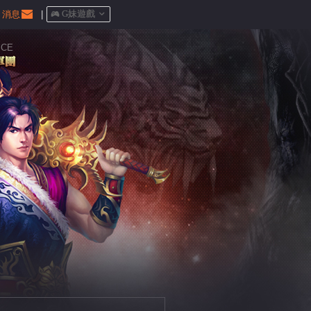
消息
|
󰀷 G妹遊戲

ICE