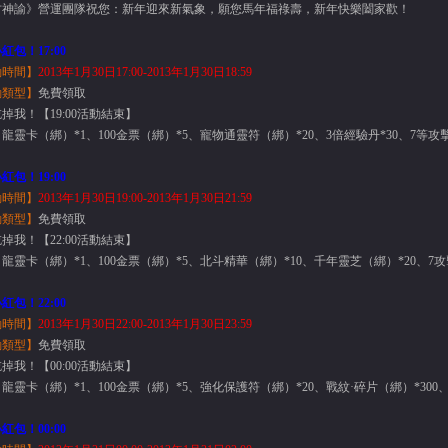
古神諭》營運團隊祝您：
新年迎來新氣象，願您馬年福祿壽，新年快樂闔家歡！
紅包！17:00
動時間】
2013
年
1
月
30
日
17
:00-2013
年
1
月
30
日
18
:59
動
類型
】
免費領取
掉我！【19:00活動結束】
龍靈卡（綁）*1、100金票（綁）*5、寵物通靈符（綁）*20、3倍經驗丹*30、7等攻
紅包！19:00
動時間】
2013
年
1
月
30
日
19
:00-2013
年
1
月
30
日
21
:59
動
類型
】
免費領取
掉我！【22:00活動結束】
龍靈卡（綁）*1、100金票（綁）*5、北斗精華（綁）*10、千年靈芝（綁）*20、7
紅包！22:00
動時間】
2013
年
1
月
30
日
22
:00-2013
年
1
月
30
日
23
:59
動
類型
】
免費領取
掉我！【00:00活動結束】
龍靈卡（綁）*1、100金票（綁）*5、強化保護符（綁）*20、戰紋·碎片（綁）*300
紅包！00:00