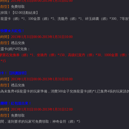
動時間】
2013
年
1
月
31
日
00
:00-2013
年
1
月
31
日
02
:
00
動
類型
】
免費領取
掉我！【02:00活動結束】
龍靈卡（綁）*1、100金票（綁）*5、洗髓丹（綁）*1、碎玉錦囊（綁）*300、7等
年快樂★大紅包！
動時間】
2013
年
1
月
31
日
00
:00-2013
年
1
月
31
日
10
:
00
動
類型
】
禮品兌換
靈卡(綁)*4可兌換：
擊寶石兌換券（綁）*1、坐骑丹（绑）*150、高级幻宠丹（绑）*30、1000金票（绑
*15
補卡！【詳讀說明】
動時間】
2013
年
1
月
31
日
00
:00-2013
年
1
月
31
日
10
:
00
動
類型
】
禮品兌換
為未集齊4張龍靈卡的玩家準備，消費500金子兌換龍靈卡(綁)*1;已集齊4張的玩家請
快樂唷！紅包送出來！
動時間】
2013
年
1
月
31
日
10
:00-2013
年
1
月
31
日
12
:
00
動
類型
】
免費領取
期間，達到要求的玩家可免費領取：神奇金符（綁）*5