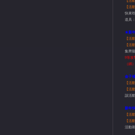
【活
【活
快來吃
道具：
★新
【活
【活
集齊龍
9等攻
（綁）
金子
【活
【活
該活動
新年
【活
【活
活動