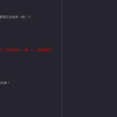
攻擊寶石兌換券（綁）*1
）*3、百变魔方卡（绑）*1、5倍經驗丹
勿兌換！