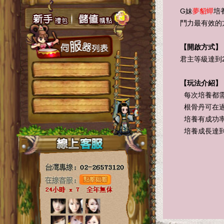
G妹
夢貂蟬
培
鬥力最有效的
【開啟方式】
君主等級達到
【玩法介紹】
每次培養都需
根骨丹可在
培養有成功率
培養成長達到