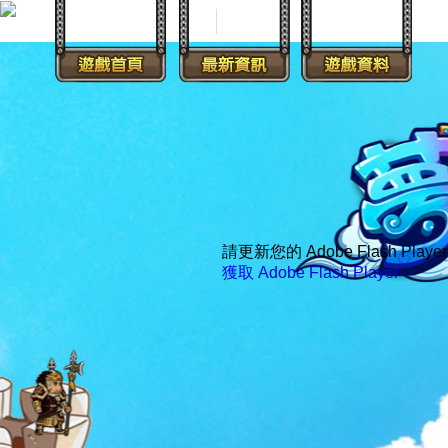
請更新您的 Adobe Flash Playe
獲取 Adobe Flash Player