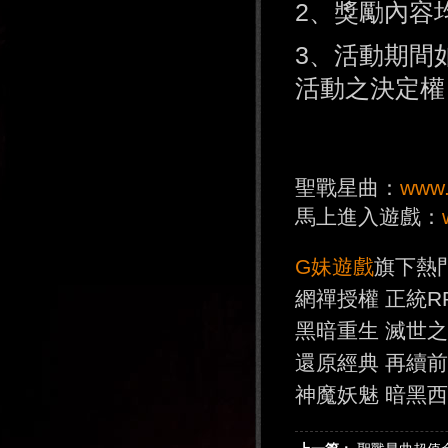
2、獎勵內容
3、活動期間
活動之決定權
聖戰星曲：
www.
馬上進入遊戲：
G妹遊戲
旗下熱
網禪授權 正統R
黑暗重生 滅世
還原經典 再續
神魔妖魅 暗黑