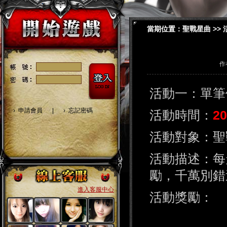
當期位置：
聖戰星曲
>>
作
活動一：單筆
›
申請會員
|
›
忘記密碼
活動時間：
2
活動對象：聖
活動描述：每
勵，千萬別錯
進入客服中心
活動獎勵：