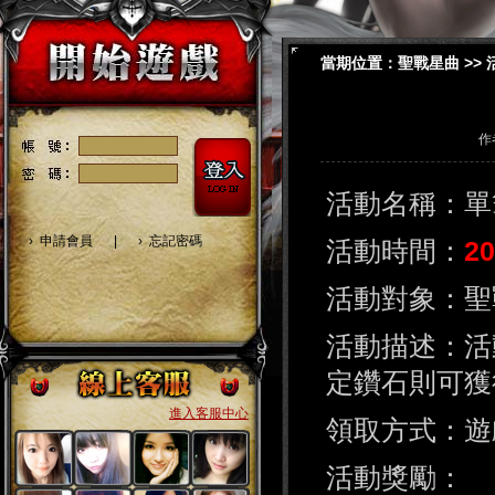
當期位置：
聖戰星曲
>>
作
活動名稱：單
›
申請會員
|
›
忘記密碼
活動時間：
2
活動對象：聖
活動描述：活
定鑽石則可獲
進入客服中心
領取方式：遊
活動獎勵：