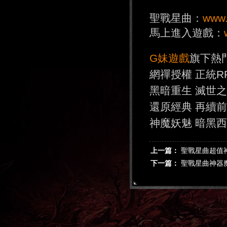
聖戰星曲：
www.
馬上進入遊戲：
G妹遊戲
旗下熱
網禪授權 正統R
黑暗重生 滅世
還原經典 再續
神魔妖魅 暗黑
上一篇：
聖戰星曲超值
下一篇：
聖戰星曲神器