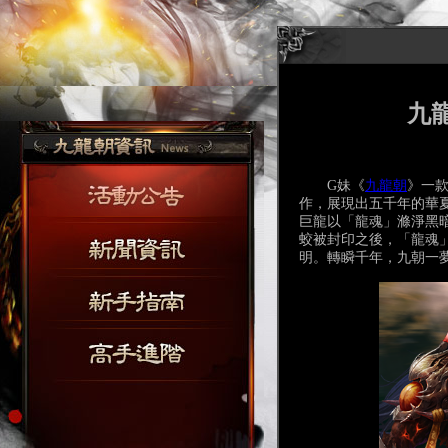
九龍
G妹《
九龍朝
》一款
作，展現出五千年的華
巨龍以「龍魂」滌淨黑
蛟被封印之後，「龍魂
明。轉瞬千年，九朝一