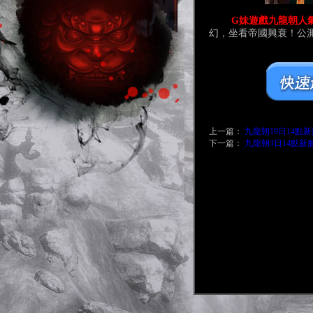
G妹遊戲九龍朝人氣暴
幻，坐看帝國興衰
！
公
上一篇：
九龍朝19日14點
下一篇：
九龍朝3日14點新