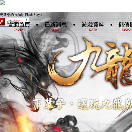
更新您的 Adobe Flash Player。
新聞公告
新手指南
儲值
好康活動
高手進階
特色系統