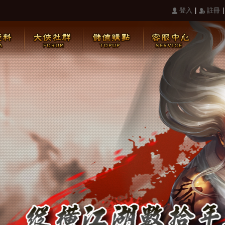
|
|
󰄭 登入
󰅍 註冊