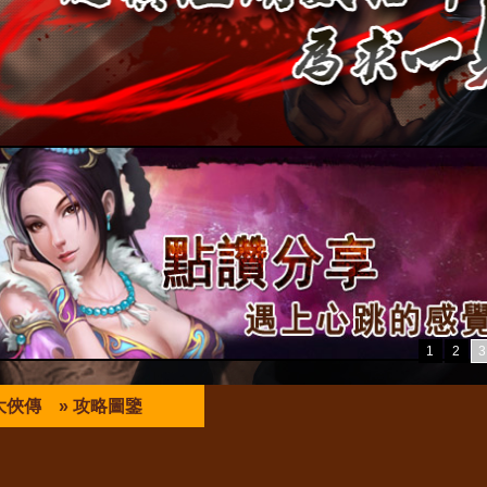
1
2
3
大俠傳
» 攻略圖鑒