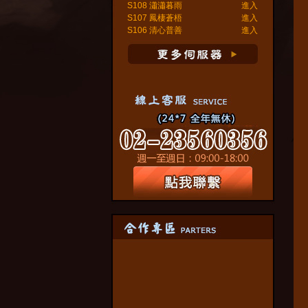
S108 瀟瀟暮雨
進入
S107 鳳棲蒼梧
進入
S106 清心普善
進入