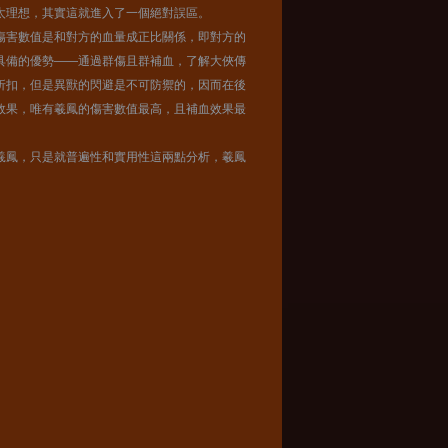
太理想，其實這就進入了一個絕對誤區。
傷害數值是和對方的血量成正比關係，即對方的
具備的優勢——通過群傷且群補血，了解大俠傳
折扣，但是異獸的閃避是不可防禦的，因而在後
效果，唯有羲鳳的傷害數值最高，且補血效果最
羲鳳，只是就普遍性和實用性這兩點分析，羲鳳