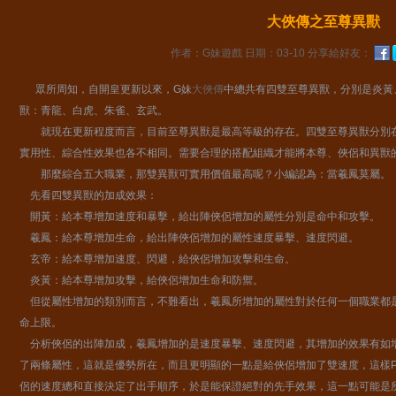
大俠傳之至尊異獸
作者：G妹遊戲
日期：03-10
分享給好友：
眾所周知，自開皇更新以來，G妹
大俠傳
中總共有四雙至尊異獸，分別是炎黃
獸：青龍、白虎、朱雀、玄武。
就現在更新程度而言，目前至尊異獸是最高等級的存在。四雙至尊異獸分別在
實用性、綜合性效果也各不相同。需要合理的搭配組織才能將本尊、俠侶和
那麼綜合五大職業，那雙異獸可實用價值最高呢？小編認為：當羲鳳莫屬。
先看四雙異獸的加成效果：
開黃：給本尊增加速度和暴擊，給出陣俠侶增加的屬性分別是命中和攻擊。
羲鳳：給本尊增加生命，給出陣俠侶增加的屬性速度暴擊、速度閃避。
玄帝：給本尊增加速度、閃避，給俠侶增加攻擊和生命。
炎黃：給本尊增加攻擊，給俠侶增加生命和防禦。
但從屬性增加的類別而言，不難看出，羲鳳所增加的屬性對於任何一個職業都
命上限。
分析俠侶的出陣加成，羲鳳增加的是速度暴擊、速度閃避，其增加的效果有如
了兩條屬性，這就是優勢所在，而且更明顯的一點是給俠侶增加了雙速度，這樣
侶的速度總和直接決定了出手順序，於是能保證絕對的先手效果，這一點可能是