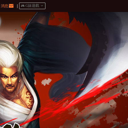
消息
|
󰀷 G妹遊戲
