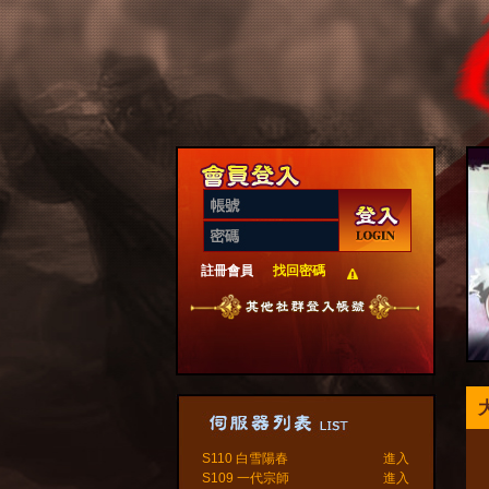
註冊會員
找回密碼
S110 白雪陽春
進入
S109 一代宗師
進入