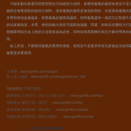
可能多數玩家看到四雙異獸的天賦絕技介紹時，會覺得羲鳳的傷害效果並不是
雖然在每雙異獸的絕技介紹時，僅有羲鳳的傷害是無視防禦的，但是因為羲鳳的
本尊和俠侶血量越多，那麼羲鳳的傷害就越高，同時羲鳳還有一個其它紅獸都不
的玩家都知道，本尊、俠侶的輸出很有可能因為減傷、閃避、卸勁這些屬性大打
期無限增加生命上限的主流發展成為必然，同時依靠異獸轉生和五行解封帶來的
強。
綜上所述，不難發現羲鳳的實用性價值，當然並不是要求所有玩家都必須使用
確實是首要選擇。
大俠傳：
www.gm99.com/ranger/
馬上進入遊戲：
www.gm99.com/ranger/server_list/
G妹遊戲
旗下熱門遊戲：
網禪授權 正統RPG《MU-大天使之劍》：
www.gm99.com/mu/
黑暗重生 滅世之戰《風雲》：
www.gm99.com/fy/
還原經典 再續前緣《新仙劍》：
www.gm99.com/pal/
神魔妖魅 暗黑西遊《降妖伏魔錄》：
www.gm99.com/xy/
上一篇:大俠傳之鍾離劍聖