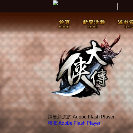
請更新您的 Adobe Flash Player。
獲取 Adobe Flash Player