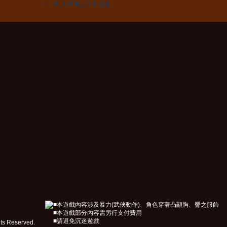
下一篇:大俠傳之扣真控流
■本遊戲內容涉及暴力(武俠動作)、角色穿著凸顯胸、臀之服飾
■本遊戲部分內容需另行支付費用
■請避免沉迷遊戲
ts Reserved.