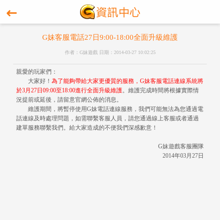
G妹客服電話27日9:00-18:00全面升級維護
作者：G妹遊戲 日期：2014-03-27 10:02:25
親愛的玩家們：
大家好！
為了能夠帶給大家更優質的服務，G妹客服電話連線系統將
於3月27日09:00至18:00進行全面升級維護
。維護完成時間將根據實際情
況提前或延後，請留意官網公佈的消息。
維護期間，將暫停使用G妹電話連線服務，我們可能無法為您通過電
話連線及時處理問題，如需聯繫客服人員，請您通過線上客服或者通過
建單服務聯繫我們。給大家造成的不便我們深感歉意！
G妹遊戲客服團隊
2014年03月27日