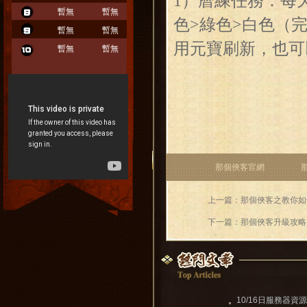
1）曆練任務：每
暫無
暫無
色>綠色>白色（
暫無
暫無
用元寶刷新，也可
暫無
暫無
那個俠客官網
上一篇：那個俠客之教你如
下一篇：那個俠客升級攻略
10/16日服務器