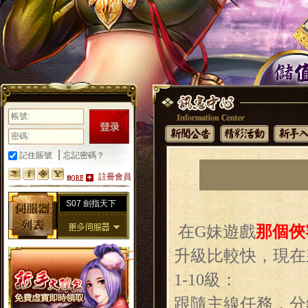
|
記住賬號
忘記密碼？
註冊會員
S07 劍指天下
在G妹遊戲
那個俠
升級比較快，現在
1-10級：
跟隨主線任務，分