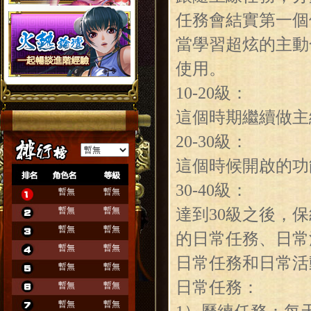
任務會結實第一個
當學習超炫的主動
使用。
10-20級：
這個時期繼續做主
20-30級：
這個時候開啟的功
30-40級：
暫無
暫無
暫無
暫無
達到30級之後，
暫無
暫無
的日常任務、日常
暫無
暫無
日常任務和日常活
暫無
暫無
日常任務：
暫無
暫無
暫無
暫無