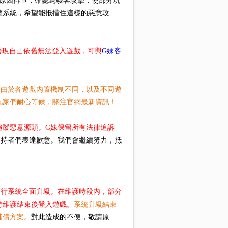
過原因排查，確認為駭客攻擊，使部分玩
整系統，希望能抵擋住這樣的惡意攻
發現自己依舊無法登入遊戲，可與
G妹客
。由於各遊戲內置機制不同，以及不同遊
玩家們耐心等候，關注官網最新資訊！
追蹤惡意源頭。G妹保留所有法律追訴
支持者們表達歉意。我們會繼續努力，抵
間進行系統全面升級。
在維護時段內，部分
待維護結束後登入遊戲。
系統升級結束
補償方案。
對此造成的不便，敬請原