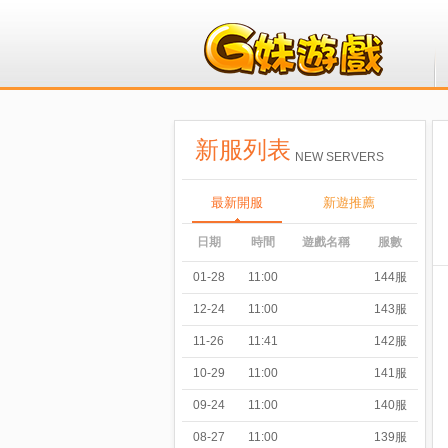
新服列表
NEW SERVERS
最新開服
新遊推薦
日期
時間
遊戲名稱
服數
01-28
11:00
144服
12-24
11:00
143服
11-26
11:41
142服
10-29
11:00
141服
09-24
11:00
140服
08-27
11:00
139服