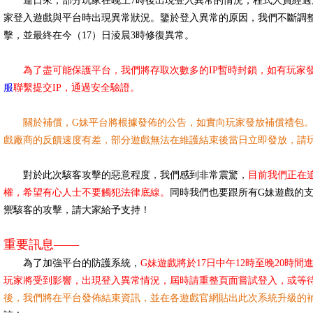
連日來，部分玩家在晚上7時後出現登入異常的情況，程式人員經
家登入遊戲與平台時出現異常狀況。鑒於登入異常的原因，我們不斷調
擊，並最終在今（17）日淩晨3時修復異常。
為了盡可能保護平台，我們將存取次數多的IP暫時封鎖，如有玩家
服
聯繫提交IP，通過安全驗證。
關於補償，G妹平台將根據發佈的公告，如實向玩家發放補償禮包
戲廠商的反饋速度有差，部分遊戲無法在維護結束後當日立即發放，請
對於此次駭客攻擊的惡意程度，我們感到非常震驚，
目前我們正在
權，希望有心人士不要觸犯法律底線。
同時我們也要跟所有G妹遊戲的
禦駭客的攻擊，請大家給予支持！
重要訊息——
為了加強平台的防護系統，
G妹遊戲將於17日中午12時至晚20時
玩家將受到影響，出現登入異常情況，屆時請重整頁面嘗試登入，或等
後，我們將在平台發佈結束資訊，並在各遊戲官網貼出此次系統升級的