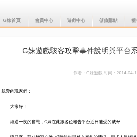
G妹首頁
會員中心
遊戲中心
儲值購點
禮
G妹遊戲駭客攻擊事件說明與平台系
作者：
G妹遊戲
时间：
2014-04-1
親愛的玩家們：
大家好！
經過一夜的奮戰，G妹在此跟各位報告平台近日遭受的威脅——