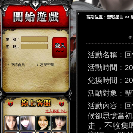
當期位置：
聖戰星曲
>>
作
活動名稱：回
›
申請會員
|
›
忘記密碼
活動時間：201
兌換時間：201
活動對象：聖
活動內容：回
進入客服中心
候卻思憶當
走，不收集