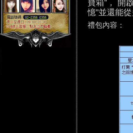
寶箱”，
開啟
憶”並還能
禮包內容：