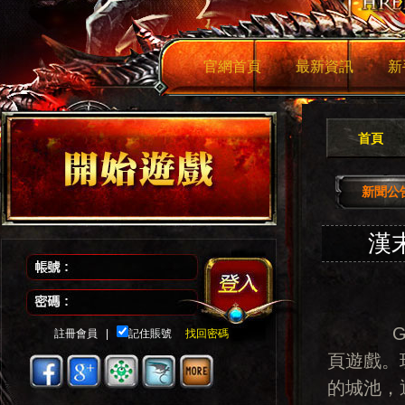
官網首頁
最新資訊
新
首頁
新聞公
漢
G
註冊會員
|
記住賬號
找回密碼
頁遊戲。
的城池，