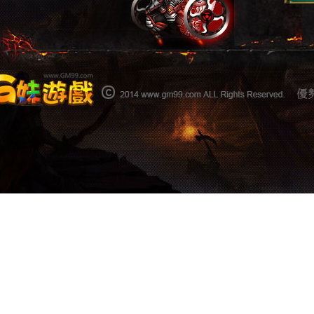
上一篇
下一篇：
護
熱門
【漢末機甲伝
G妹遊戲99狂
G妹遊戲9月9