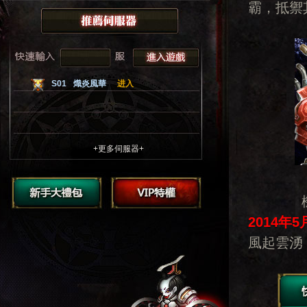
霸，抵禦
S01
熾炎風華
进入
+更多伺服器+
機甲
2014
年
5
風起雲湧