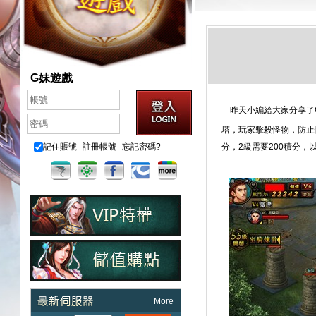
G妹遊戲
昨天小編給大家分享了
塔，玩家擊殺怪物，防止
記住賬號
註冊帳號
忘記密碼?
分，2級需要200積分，
More