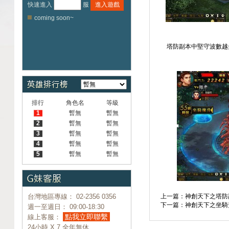
快速進入
服
進入遊戲
coming soon~
塔防副本中堅守波數越
排行
角色名
等級
1
暫無
暫無
2
暫無
暫無
3
暫無
暫無
4
暫無
暫無
5
暫無
暫無
台灣地區專線： 02-2356 0356
上一篇：神創天下之塔防
下一篇：神創天下之坐騎
週一至週日： 09:00-18:30
點我立即聯繫
線上客服：
24小時 X 7 全年無休