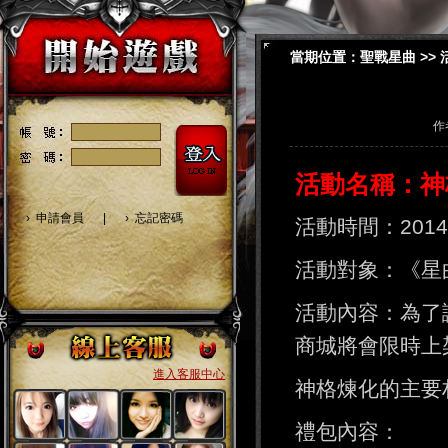
當期位置：
聖戰星曲
>>
作
活動名稱：
›
申請會員
|
›
忘記密碼
活動時間：2014年
活動對象：《星曲
活動內容：為了
商城將會限時上
進入客服中心
神格煉化的主要
禮包內容：