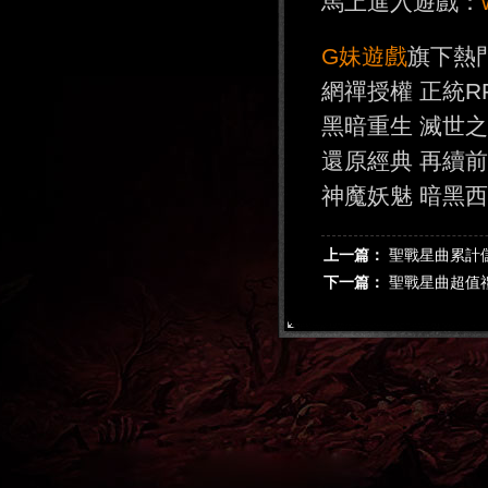
馬上進入遊戲：
G妹遊戲
旗下熱
網禪授權 正統R
黑暗重生 滅世
還原經典 再續
神魔妖魅 暗黑
上一篇：
聖戰星曲累計
下一篇：
聖戰星曲超值