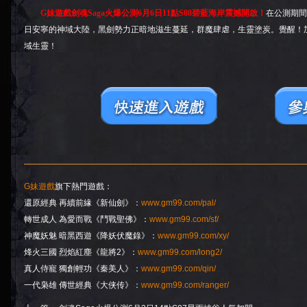
G妹遊戲劍魂Saga火爆公測6月6日11點S08碧藍海岸震撼開啟！
在公測期間
日安寧的神域大陸，黑劍勢力正暗地滋生蔓延，群魔肆虐，生靈塗炭。覺醒！
域生靈！
G妹遊戲
旗下熱門遊戲：
還原經典 再續前緣《新仙劍》：
www.gm99.com/pal/
轉世成人 為愛而戰《鬥戰聖佛》：
www.gm99.com/sf/
神魔妖魅 暗黑西遊《降妖伏魔錄》：
www.gm99.com/xy/
烽火三國 烈焰紅塵《龍將2》：
www.gm99.com/long2/
真人侍寵 獨創輕功《秦美人》：
www.gm99.com/qin/
一代枭雄 傳世經典《大侠传》：
www.gm99.com/ranger/