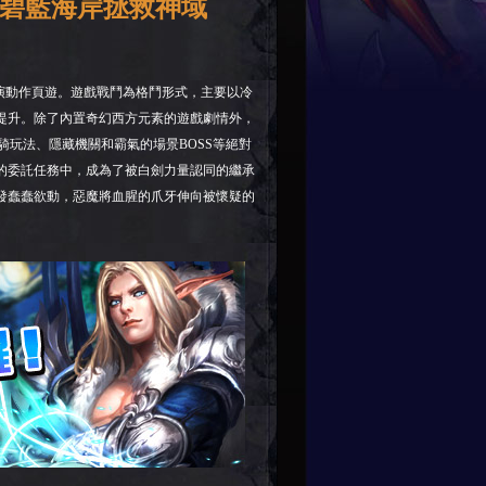
08碧藍海岸拯救神域
演動作頁遊。遊戲戰鬥為格鬥形式，主要以冷
提升。除了內置奇幻西方元素的遊戲劇情外，
玩法、隱藏機關和霸氣的場景BOSS等絕對
的委託任務中，成為了被白劍力量認同的繼承
發蠢蠢欲動，惡魔將血腥的爪牙伸向被懷疑的