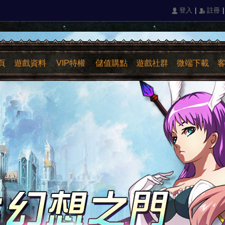
|
|
󰄭 登入
󰅍 註冊
頁
遊戲資料
VIP特權
儲值購點
遊戲社群
微端下載