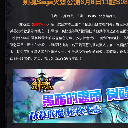
劍魂Saga火爆公測6月6日11點S
作者：G妹遊戲
日期：06-05
分享給好友:
G妹遊戲《
劍魂Saga
》是一款台灣本土創作「橫版純鍵盤格鬥流」角色扮
兵器的特效展示為核心，打擊感、爽快感等戰鬥體驗較其他動作頁遊都有全面
《
劍魂 Saga
》還將以最大的誠意精心打造了多項特色玩法。獨創的劍魂技、戰騎
讓您耳目一新！在遊戲中，玩家將成為一名正義智慧的聖劍獵人，在一次偶然
者，接受了對抗邪惡黑劍的歷史使命。似乎感受到未知的威脅，黑暗勢力也愈
白劍守護者們。黑白之戰，將由玩家再度開啟！