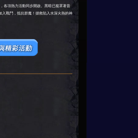
，各項熱力活動同步開啟。黑暗已籠罩著昔
加入戰鬥，抵抗群魔！拯救陷入水深火熱的神