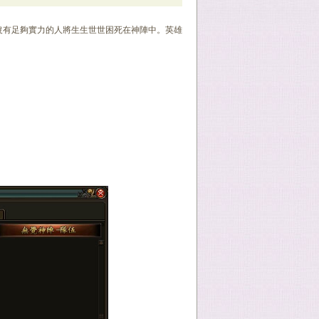
沒有足夠實力的人將生生世世困死在神陣中。英雄