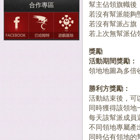
幫主佔領旗幟後
合作專區
若沒有幫派能夠
若沒有幫派占旗
若上次無幫派佔
獎勵
活動期間獎勵：
領地地圖為多倍
勝利方獎勵：
活動結束後，可
同時獲得該領地
每天該幫派成員
不同領地專屬產
同時佔有領地的