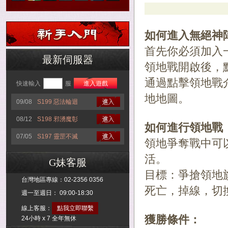
如何進入無絕神
首先你必須加入
最新伺服器
領地戰開啟後，
通過點擊領地戰
快速輸入
服
進入遊戲
地地圖。
09/08
S199 惡法輪迴
08/12
S198 邪湧魔彰
如何進行領地戰
07/05
S197 靈罡不滅
領地爭奪戰中可
活。
G妹客服
目標：爭搶領地
台灣地區專線：
02-2356 0356
死亡，掉線，切
週一至週日： 09:00-18:30
線上客服：
點我立即聯繫
獲勝條件：
24小時 x 7 全年無休