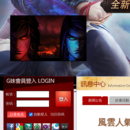
帳號：
新聞公告
好康活動
密碼：
註冊會員
自動登入
找回密碼
風雲人氣