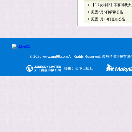
【3.7女神節】不要叫我
風雲2月6日瞬斷公告
風雲1月19日更新公告
© 2026 www.gm99.com All Rights Reserved. 優勢領航科技有