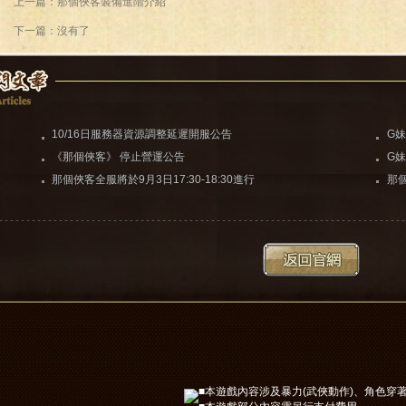
上一篇：那個俠客裝備進階介紹
下一篇：沒有了
10/16日服務器資源調整延遲開服公告
G
《那個俠客》 停止營運公告
G
送
那個俠客全服將於9月3日17:30-18:30進行
那
更新維護（維護完畢）
動
■本遊戲內容涉及暴力(武俠動作)、角色穿