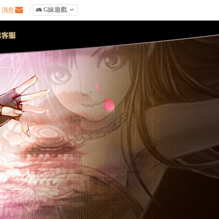
消息
|
󰀷 G妹遊戲
