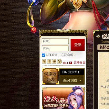
|
記住賬號
忘記密碼？
註冊會員
S07 劍指天下
基本
系統
首先
務接任
200