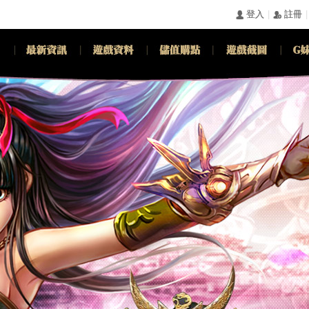
|
|
󰄭 登入
󰅍 註冊