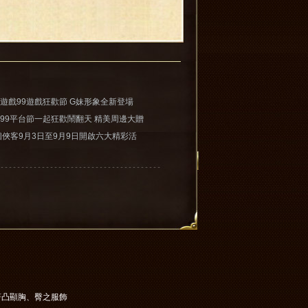
妹遊戲99遊戲狂歡節 G妹形象全新登場
妹99平台節一起狂歡鬧翻天 精美周邊大贈
個俠客9月3日至9月9日開啟六大精彩活
助你闖蕩江湖
著凸顯胸、臀之服飾