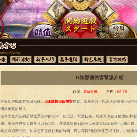
G妹那個俠客幫派介紹
作者：
G妹遊戲
日期：
06-16
每款遊戲都有幫派系統，
G妹遊戲那個俠客
也是。因為幫派可以給大家帶來很多的
是個很重要的玩法。
為大家介紹的是幫派系統中的其中一個玩法：幫派任務。玩家可以在任務面板中接
務。幫派任務每天最多可以領10次，按獎勵從低到高可以分為白綠藍紫橙共5個品質
0銅錢立即刷新品質。如果想節省做任務的時間，可以花費5元寶快速完成任務。小編