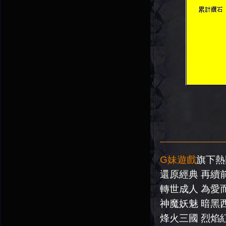
G妹遊戲
旗下熱
還原經典 再續
轉世成人 為愛
神魔妖魅 暗黑
烽火三國 烈焰