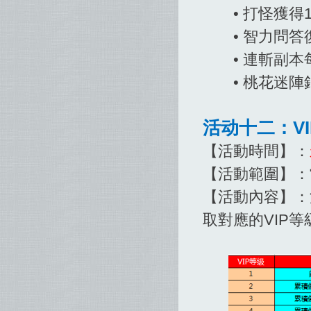
• 打怪獲得1
• 智力問答復
• 連斬副本每
• 桃花迷陣銀
活动十二：V
【活動時間】：
【活動範圍】：
【活動內容】：
取對應的VIP等