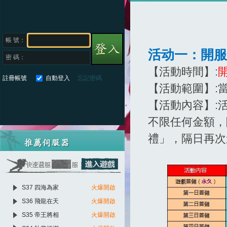
帳 號：
活动一：開服
密 碼：
【活動時間】:
註冊帳號
自動登入
忘記密碼
【活動範圍】:
【活動內容】:
不限任何金額，
禮」，隔日再次
S37 四海為家
火爆開啟
S36 飛龍在天
火爆開啟
S35 帝王將相
火爆開啟