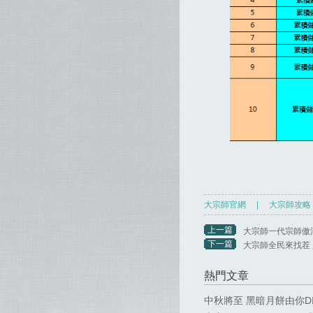
大宗師官網
|
大宗師攻略
上一篇
大宗師一代宗師傲
下一篇
大宗師全民來找茬
熱門文章
中秋將至 黑暗月餅由你DI