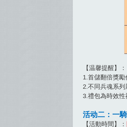
【温馨提醒】：
1.首儲翻倍獎
2.不同兵魂系
3.禮包為時效
活动二：一騎
【活動時間】：