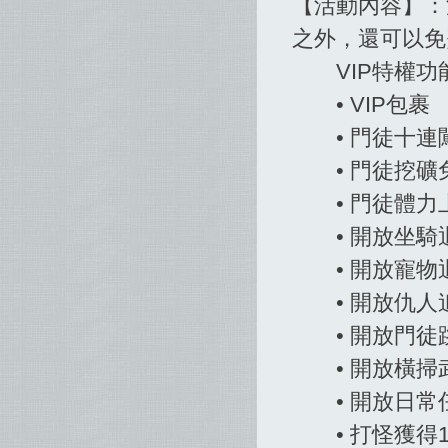
【活動內容】：
之外，還可以免
VIP特權功
• VIP包裹
• 門徒十連
• 門徒挖礦免
• 門徒體力
• 開放坐騎
• 開放寵物
• 開放仇人
• 開放門徒
• 開放橫掃
• 開放日常
• 打怪獲得1