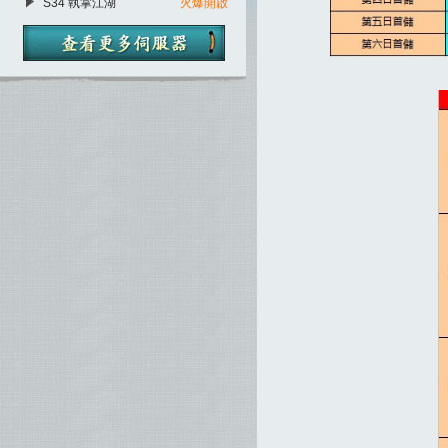
S34 執掌江湖
火爆開啟