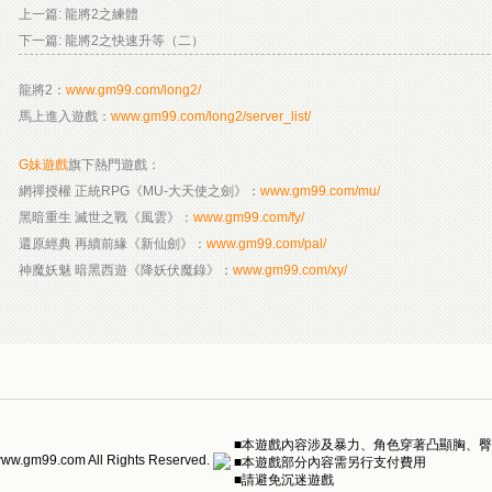
上一篇:
龍將2之練體
下一篇:
龍將2之快速升等（二）
龍將2：
www.gm99.com/long2/
馬上進入遊戲：
www.gm99.com/long2/server_list/
G妹遊戲
旗下熱門遊戲：
網禪授權 正統RPG《MU-大天使之劍》：
www.gm99.com/mu/
黑暗重生 滅世之戰《風雲》：
www.gm99.com/fy/
還原經典 再續前緣《新仙劍》：
www.gm99.com/pal/
神魔妖魅 暗黑西遊《降妖伏魔錄》：
www.gm99.com/xy/
■本遊戲內容涉及暴力、角色穿著凸顯胸、
ww.gm99.com All Rights Reserved.
■本遊戲部分內容需另行支付費用
■請避免沉迷遊戲