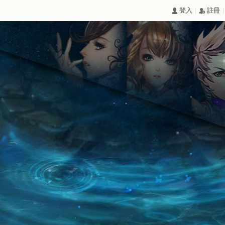
|
|
󰄭 登入
󰅍 註冊