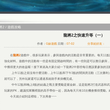
Facebook快速登入
Google快速登入
巴哈快速登入
基地直接玩遊戲
台灣奇摩帳號快速登入
將2
/
遊戲攻略
龍將2之快速升等（一）
作者：
G妹遊戲
日期：
07-02
分享給好友：
在
龍將2
遊戲中，很多玩家表示，參與遊戲內的活動是非常重要的。每天11點到
強化材料。遊戲中的活動有一些是有固定開啟時間的，有一些則是可以整日參與
中獲得更大的收益喔！接下來就為大家介紹一下龍將2中那些每日應該要參加的活
上午11點之前沒有什麼活動，上午11點和下午3點的鬧洞房活動（三次勝利
就可以了，另外玩家還可以通過系統助手來掛機完成。
中午12點和晚上8點的結義之戰主要獎勵是紫金銅，這是龍將2打造武器和武
玩家的PK，建議找軍團裡面的高手帶你一起，因為每天只有10次機會獲得獎勵。
今天就介紹到這裡啦，下次再會~~~