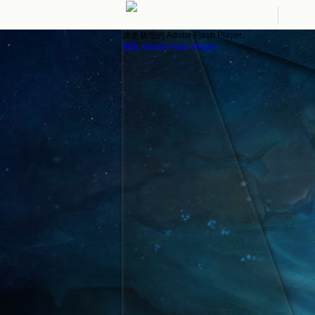
請更新您的 Adobe Flash Player。
獲取 Adobe Flash Player