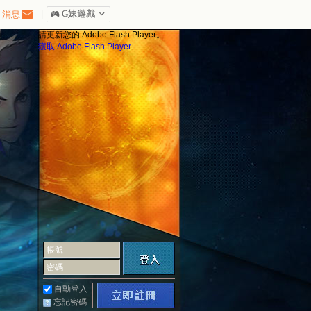
消息
|
󰀷 G妹遊戲

請更新您的 Adobe Flash Player。
獲取 Adobe Flash Player
帳號
密碼
自動登入
忘記密碼