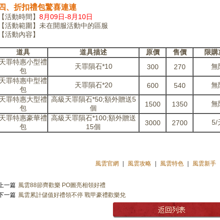
四、折扣禮包驚喜連連
【活動時間】
8月09日-8月10日
【活動範圍】未在開服活動中的區服
【活動內容】
道具
道具描述
原價
售價
限購
天罪特惠小型禮
天罪隕石*10
無
300
270
包
天罪特惠中型禮
天罪隕石*20
無
600
540
包
天罪特惠大型禮
高級天罪隕石*50;額外贈送5
無
1500
1350
包
個
天罪特惠豪華禮
高級天罪隕石*100;額外贈送
5
3000
2700
包
15個
風雲官網
｜
風雲攻略
｜
風雲特色
｜
風雲新手
上一篇
風雲88節齊歡樂 PO圖亮相領好禮
下一篇
風雲累計儲值好禮領不停 戰甲豪禮歡樂兌