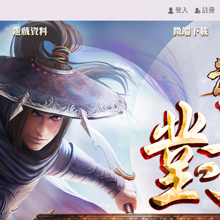
|
|
󰄭 登入
󰅍 註冊