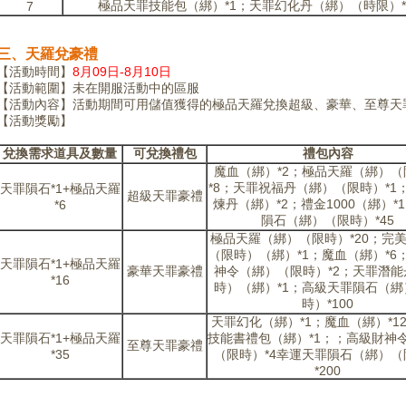
極品天罪技能包（綁）*1；天罪幻化丹（綁）（時限）*
7
三、天羅兌豪禮
【活動時間】
8月09日-8月10日
【活動範圍】未在開服活動中的區服
【活動內容】活動期間可用儲值獲得的極品天羅兌換超級、豪華、至尊天
【活動獎勵】
兌換需求道具及數量
可兌換禮包
禮包內容
魔血（綁）*2；極品天羅（綁）（
*8；天罪祝福丹（綁）（限時）*1
天罪隕石*1+極品天羅
超級天罪豪禮
煉丹（綁）*2；禮金1000（綁）*
*6
隕石（綁）（限時）*45
極品天羅（綁）（限時）*20；完
（限時）（綁）*1；魔血（綁）*6
天罪隕石*1+極品天羅
豪華天罪豪禮
神令（綁）（限時）*2；天罪潛能
*16
時）（綁）*1；高級天罪隕石（綁
時）*100
天罪幻化（綁）*1；魔血（綁）*1
天罪隕石*1+極品天羅
技能書禮包（綁）*1；；高級財神
至尊天罪豪禮
*35
（限時）*4幸運天罪隕石（綁）（
*200