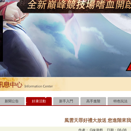
新聞公告
好康活動
新手入門
高手進階
特色玩法
風雲天罪好禮大放送 您進階來
作者：
G妹遊戲
日期：08-08