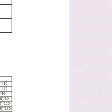
*10
*20
40
*60
*120
*180