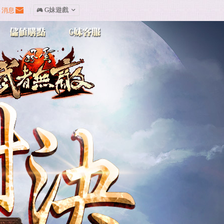
消息
|
󰀷 G妹遊戲
