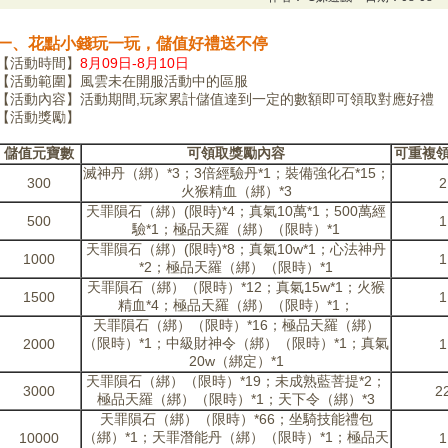
一、花點小錢玩一玩，儲值好禮送不停
【活動時間】
8月09日-8月10日
【活動範圍】風雲未在開服活動中的區服
【活動內容】活動期間,玩家累計儲值達到一定的數額即可領取對應好禮
【活動獎勵】
儲值元寶數
可領取獎勵內容
可重複
滅神丹（綁）*3；3倍經驗丹*1；裝備強化石*15；
300
2
火猴精血（綁）*3
天罪隕石（綁）(限時)*4；真氣10萬*1；500萬經
500
1
驗*1；極品天羅（綁）（限時）*1
天罪隕石（綁）(限時)*8；真氣10w*1；心法神丹
1000
1
*2；極品天羅（綁）（限時）*1
天罪隕石（綁）（限時）*12；真氣15w*1；火猴
1500
1
精血*4；極品天羅（綁）（限時）*1；
天罪隕石（綁）（限時）*16；極品天羅（綁）
（限時）*1；中級財神令（綁）（限時）*1；真氣
2000
1
20w（綁定）*1
天罪隕石（綁）（限時）*19；未成熟藍菩提*2；
3000
2
極品天羅（綁）（限時）*1；天下令（綁）*3
天罪隕石（綁）（限時）*66；坐騎技能禮包
（綁）*1；天罪潛能丹（綁）（限時）*1；極品天
10000
1