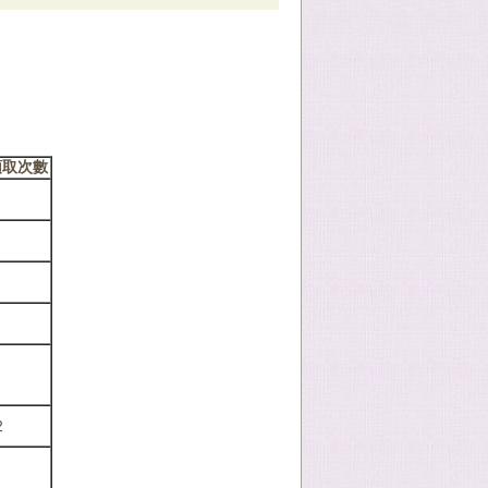
領取次數
2