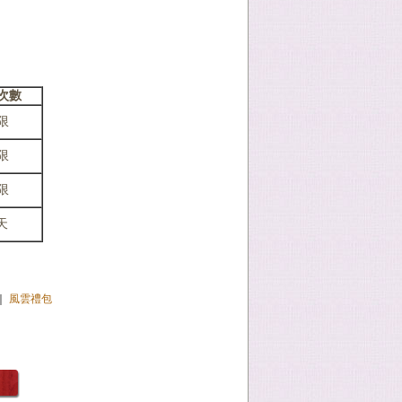
次數
限
限
限
/天
｜
風雲禮包