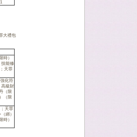
1
罪大禮包
限時）
；技能修
1；天罪
美強化符
；高級財
丹（限
）（限
2；天罪
令（綁）
限時）