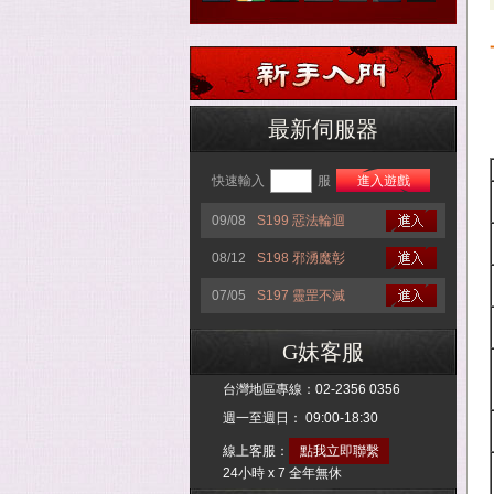
最新伺服器
快速輸入
服
進入遊戲
09/08
S199 惡法輪迴
08/12
S198 邪湧魔彰
07/05
S197 靈罡不滅
G妹客服
台灣地區專線：
02-2356 0356
週一至週日： 09:00-18:30
線上客服：
點我立即聯繫
24小時 x 7 全年無休