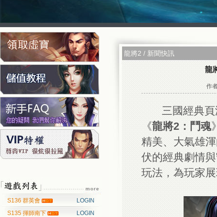
Facebook快速登入
Google快速登入
巴哈快速登入
基地直接
台
龍將2
/
新聞快訊
龍
作
三國經典頁游
《
龍將2
：
鬥魂
精美、大氣雄渾
伏的經典劇情與
玩法，為玩家展
S136 群英會
LOGIN
S135 揮師南下
LOGIN