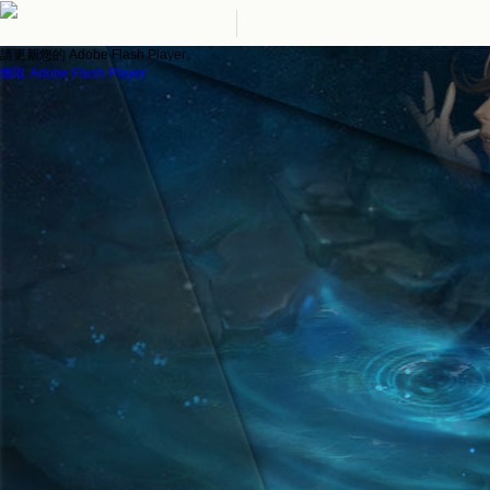
請更新您的 Adobe Flash Player。
獲取 Adobe Flash Player