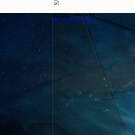
請更新您的 Adobe Flash Player。
獲取 Adobe Flash Player