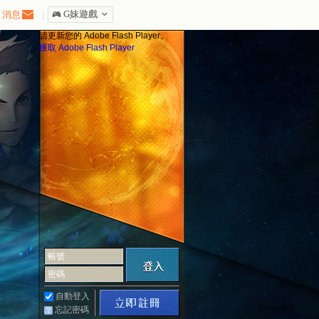
消息
|
󰀷 G妹遊戲

請更新您的 Adobe Flash Player。
獲取 Adobe Flash Player
帳號
密碼
自動登入
忘記密碼