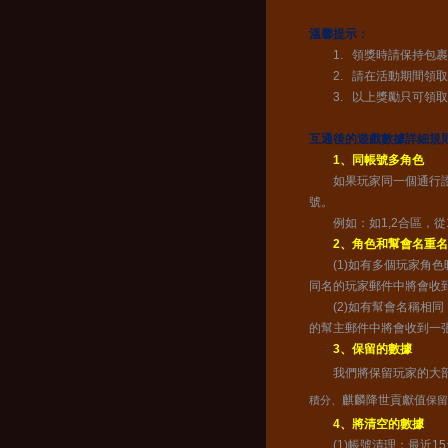
溫馨提示：
1. 領獎時請保持包裹
2. 請在活動期間領取
3. 以上獎勵只可領
互通後的遊戲數據詳細規
1、同帳號多角色
如果玩家同一個通行證在
號。
例如：如1,2合區，從
2、角色和幫會名重
(1)如有多個玩家角色
同名的玩家郵件中將會收
(2)如有幫會名稱相同
的幫主郵件中將會收到一
3、保留的數據
我們將保留玩家的大部分
麒麟降世貢獻值
積分、
保留
4、將清空的數據
(1)帳號清理：最近15