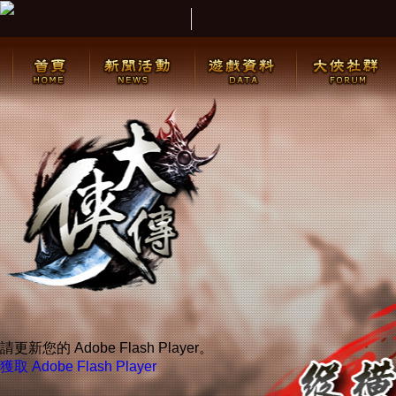
請更新您的 Adobe Flash Player。
獲取 Adobe Flash Player