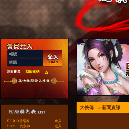
註冊會員
找回密碼
大俠傳
» 新聞資訊
S110 白雪陽春
進入
S109 一代宗師
進入