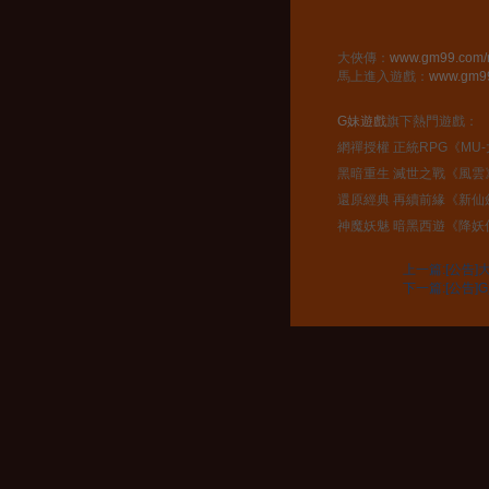
大俠傳：
www.gm99.com/r
馬上進入遊戲：
www.gm99.
G妹遊戲
旗下熱門遊戲：
網禪授權 正統RPG《MU
黑暗重生 滅世之戰《風雲
還原經典 再續前緣《新仙
神魔妖魅 暗黑西遊《降妖
上一篇:[公告
下一篇:[公告]