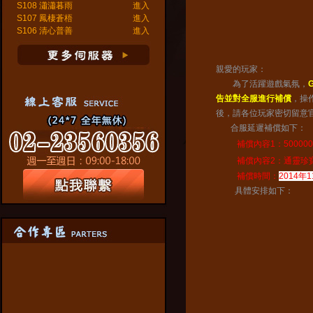
S108 瀟瀟暮雨
進入
S107 鳳棲蒼梧
進入
S106 清心普善
進入
親愛的玩家：
為了活躍遊戲氣氛，
告並對全服進行補償
，操
後，請各位玩家密切留意
合服延遲補償如下：
補償內容1：5000000
補償內容2：通靈珍寶*4
補償時間：
2014年
具體安排如下：