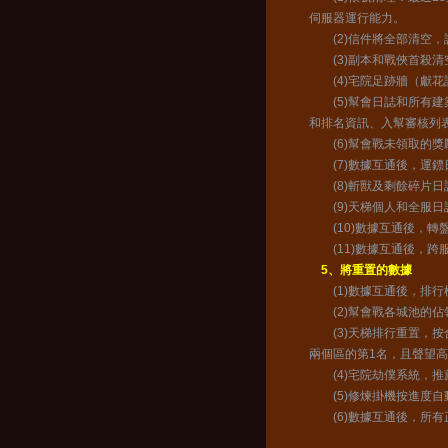
伺服器運行能力。
(2)信件將全部清空，
(3)副本和戰俠首殺清
(4)宅院足跡牆（獻花
(5)幫會日誌和所有建
和排名資訊、入幫審核列
(6)幫會戰未領取的獎
(7)數據互通後，運鏢
(8)斬獸及剩餘碎片日
(9)天梯個人和全服日
(10)數據互通後，轉
(11)數據互通後，跨
5、將重置的數據
(1)數據互通後，排行
(2)幫會戰各城池的佔
(3)天梯排行重置，按
兩個區的第1名，且聲望
(4)宅院劫僕系統，推
(5)修煉掛機按進度自
(6)數據互通後，所有