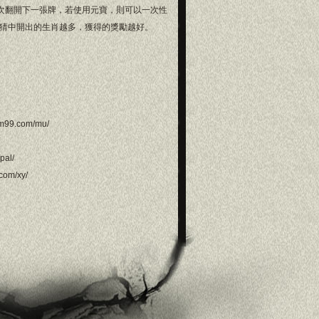
翻開下一張牌，若使用元寶，則可以一次性
，猜中開出的生肖越多，獲得的獎勵越好。
m99.com/mu/
pal/
om/xy/