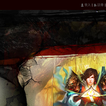
|
|
󰄭 登入
󰅍 註冊