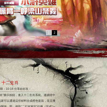
1
2
】十二生肖
期：10-18
分享給好友：
”圖示按鈕，進入十二生肖系統。連續猜中
玩家可以通過這些材料合成橙色套裝，並且獲
開放，即：接取“二打祝家莊”任務（完成“一