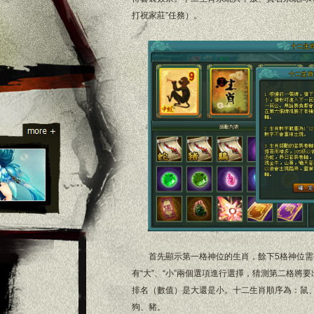
打祝家莊”任務）。
首先顯示第一格神位的生肖，餘下5格神位需
有“大”、“小”兩個選項進行選擇，猜測第二格將
排名（數值）是大還是小。十二生肖順序為：鼠
狗、豬。