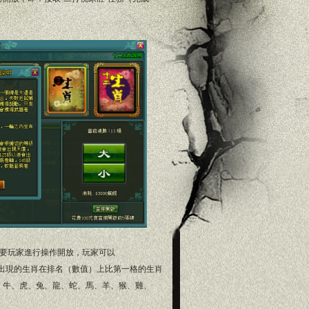
要玩家進行操作開放，玩家可以
要出現的生肖在排名（數值）上比第一格的生肖
、牛、虎、兔、龍、蛇、馬、羊、猴、雞、