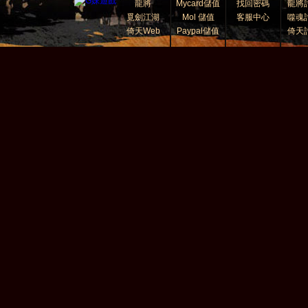
龍將
Mycard儲值
找回密碼
龍將
覓劍江湖
Mol 儲值
客服中心
噬魂
倚天Web
Paypal儲值
倚天