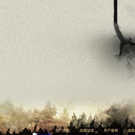
熱門遊戲
遊戲儲值
用戶服務
遊戲