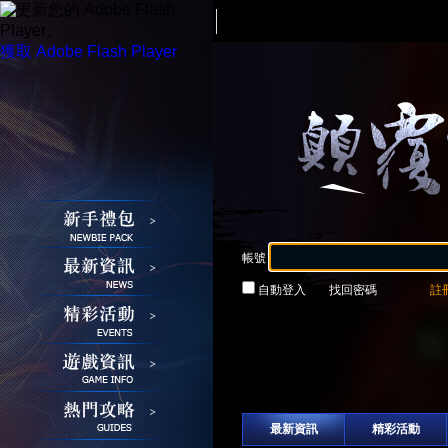
請更新您的 Adobe Flash
Player。
獲取 Adobe Flash Player
帳號
自動登入
找回密碼
註
登入
接玩遊戲
最新資訊
精彩活動