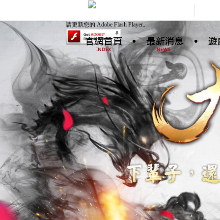
請更新您的 Adobe Flash Player。
新聞公告
好康活動