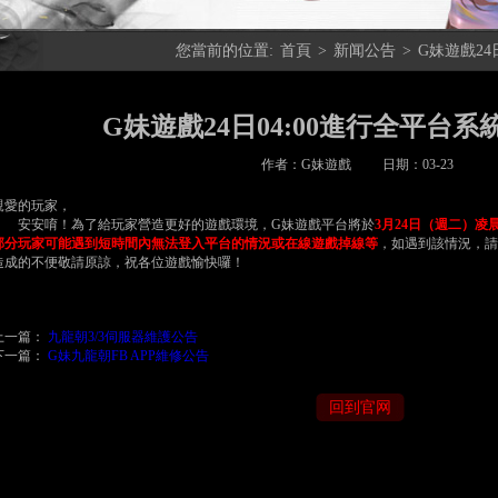
您當前的位置:
首頁
>
新闻公告
>
G妹遊戲24
G妹遊戲24日04:00進行全平台
作者：
G妹遊戲
日期：
03-23
親愛的玩家，
安安唷！為了給玩家營造更好的遊戲環境，G妹遊戲平台將於
3月24日（週二）凌晨0
部分玩家可能遇到短時間內無法登入平台的情況或在線遊戲掉線等
，如遇到該情況，請
造成的不便敬請原諒，祝各位遊戲愉快囉！
上一篇：
九龍朝3/3伺服器維護公告
下一篇：
G妹九龍朝FB APP維修公告
回到官网