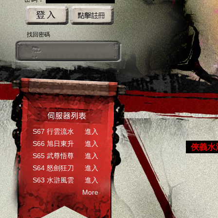
找回密碼
入
口
S67 行雲流水
進入
S66 旭日東升
進入
俠義水
S65 武尊悟尊
進入
S64 怒劍狂刀
進入
S63 水滸風雲
進入
More