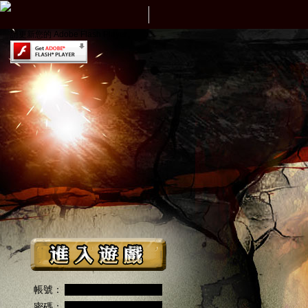
請更新您的 Adobe Flash Player。
帳號：
密碼：