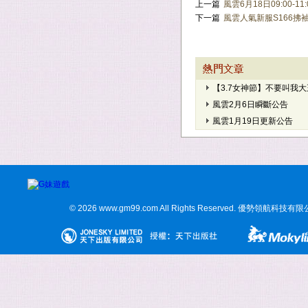
上一篇
風雲6月18日09:00-1
下一篇
風雲人氣新服S166拂
【3.7女神節】不要叫我
風雲2月6日瞬斷公告
風雲1月19日更新公告
© 2026 www.gm99.com All Rights Reserved. 優勢領航科技有