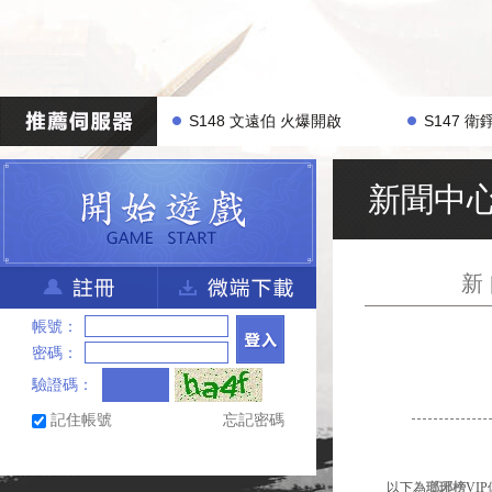
S148 文遠伯 火爆開啟
S147 
新聞中
新
帳號：
密碼：
驗證碼：
記住帳號
忘記密碼
以下為
瑯琊榜
VIP