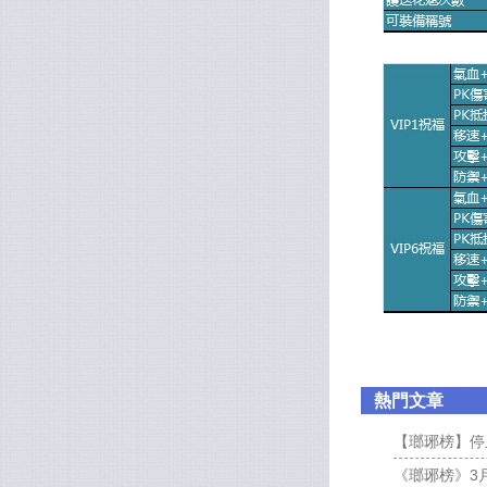
熱門文章
【瑯琊榜】停
《瑯琊榜》3