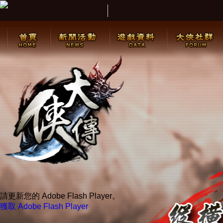
請更新您的 Adobe Flash Player。
獲取 Adobe Flash Player