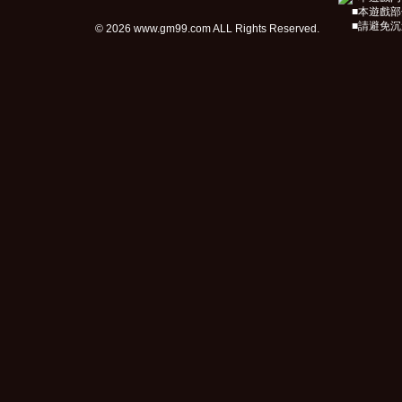
■本遊戲
■請避免
© 2026 www.gm99.com ALL Rights Reserved.