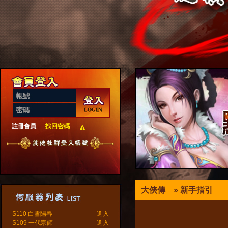
註冊會員
找回密碼
大俠傳
» 新手指引
S110 白雪陽春
進入
S109 一代宗師
進入