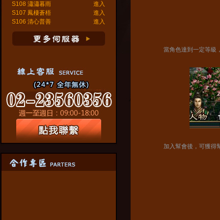
S108 瀟瀟暮雨
進入
S107 鳳棲蒼梧
進入
S106 清心普善
進入
當角色達到一定等級，
加入幫會後，可獲得幫