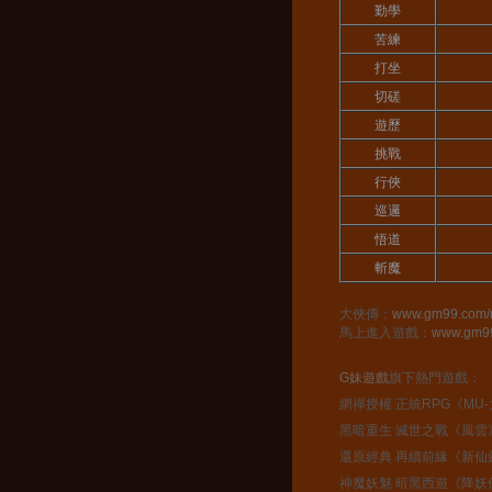
勤學
苦練
打坐
切磋
遊歷
挑戰
行俠
巡邏
悟道
斬魔
大俠傳：
www.gm99.com/r
馬上進入遊戲：
www.gm99.
G妹遊戲
旗下熱門遊戲：
網禪授權 正統RPG《MU
黑暗重生 滅世之戰《風雲
還原經典 再續前緣《新仙
神魔妖魅 暗黑西遊《降妖