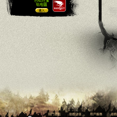
熱門遊戲
遊戲儲值
用戶服務
遊戲