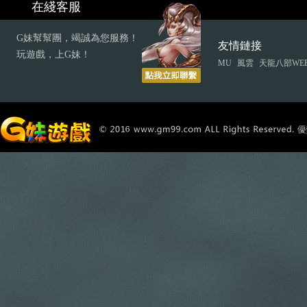
在綫客服
G妹幫幫團，竭誠為您服務！
友情鏈接
玩遊戲，上G妹！
MU
風雲
天龍八部WE