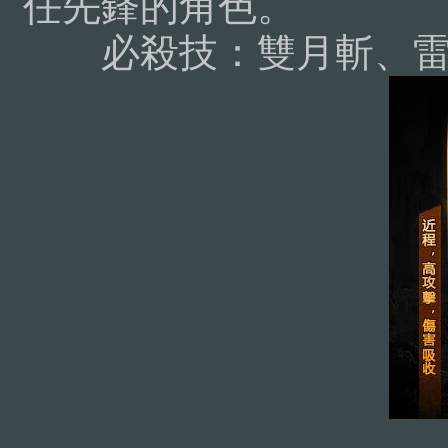
任先鋒的角色。
必殺技：雙月斬、雷