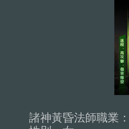
諸神黃昏法師職業