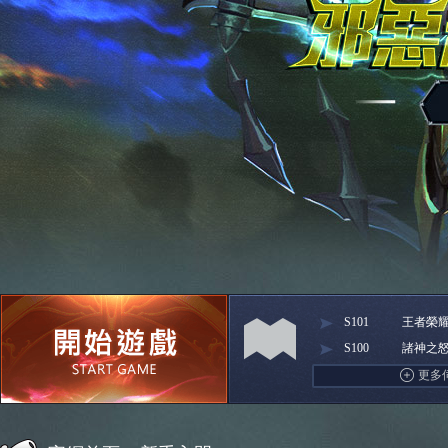
S101
王者榮
S100
諸神之
Facebook快速登入
巴哈快速登入
台灣奇
更多