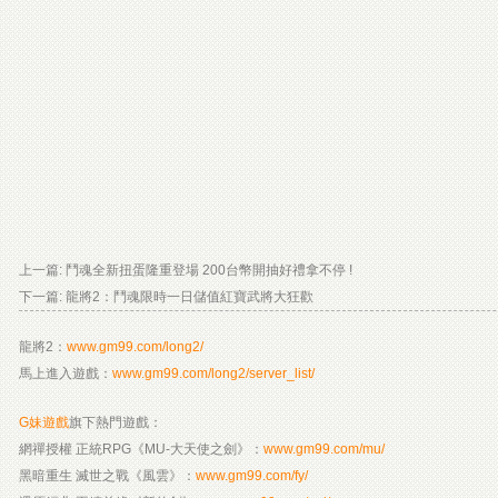
上一篇:
鬥魂全新扭蛋隆重登場 200台幣開抽好禮拿不停 !
下一篇:
龍將2：鬥魂限時一日儲值紅寶武將大狂歡
龍將2：
www.gm99.com/long2/
馬上進入遊戲：
www.gm99.com/long2/server_list/
G妹遊戲
旗下熱門遊戲：
網禪授權 正統RPG《MU-大天使之劍》：
www.gm99.com/mu/
黑暗重生 滅世之戰《風雲》：
www.gm99.com/fy/