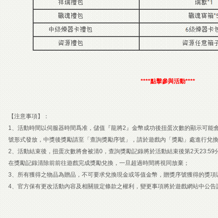
****點擊參與活動****
【注意事項】：
1、活動時間以伺服器時間爲准，儲值『龍將2』金幣成功後扭蛋次數的顯示可能
號形式發放，中獎後獎勵請至「查詢獎勵序號」，請於遊戲內「獎勵」處進行兌
2、活動結束後，扭蛋次數將會被清0，查詢獎勵記錄將於活動結束後第2天23:5
在獎勵記錄清除前前往遊戲完成獎勵兌換，一旦超過時間將視同放棄；
3、所有獲得之物品為贈品，不可要求兌換現金或等值金幣，贈獎序號獲得的獎項
4、官方保有更改活動內容及相關規定條款之權利，變更事項將於遊戲網站中公告