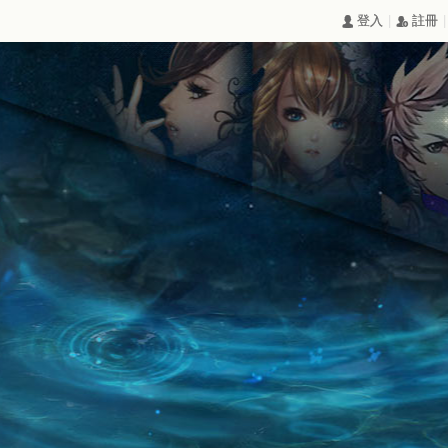
|
|
󰄭 登入
󰅍 註冊