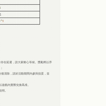
會存在延遲，請大家耐心等候。獎勵將以序
換；
9分後清除，請於活動期間內參與扭蛋，並
以遊戲內實際兌換爲准。
說明。