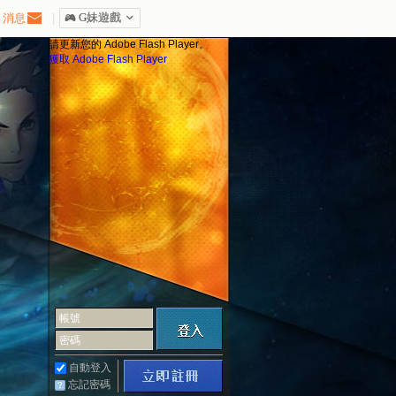
消息
|
󰀷 G妹遊戲

請更新您的 Adobe Flash Player。
獲取 Adobe Flash Player
帳號
密碼
自動登入
忘記密碼