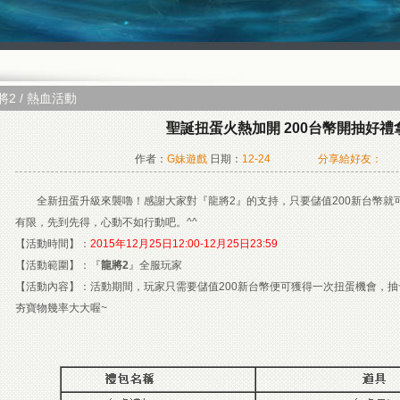
Facebook快速登入
Google快速登入
巴哈快速登入
基地直接玩遊戲
台灣奇摩帳號快速登入
將2
/
熱血活動
聖誕扭蛋火熱加開 200台幣開抽好禮拿
作者：
G妹遊戲
日期：
12-24
分享給好友：
全新扭蛋升級來襲嚕！感謝大家對『龍將2』的支持，只要儲值200新台幣就
有限，先到先得，心動不如行動吧。^^
【活動時間】：
2015年12月25日12:00-12月25日23:59
【活動範圍】：『
龍將2
』全服玩家
【活動內容】：活動期間，玩家只需要儲值200新台幣便可獲得一次扭蛋機會，
夯寶物幾率大大喔~