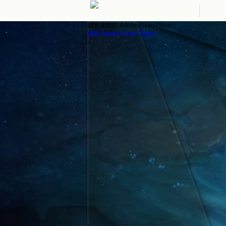
請更新您的 Adobe Flash Player。
獲取 Adobe Flash Player