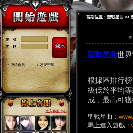
當期位置：
聖戰星曲
>>
作
聖戰星曲
世界
›
申請會員
|
›
忘記密碼
根據區排行榜
級低於平均等
成，最高可獲
進入客服中心
聖戰星曲：
www.
馬上進入遊戲：