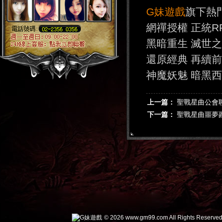
G妹遊戲
旗下熱
網禪授權 正統R
黑暗重生 滅世
還原經典 再續
神魔妖魅 暗黑
上一篇：
聖戰星曲公會
下一篇：
聖戰星曲噩夢
© 2026 www.gm99.com All Rights Reserved