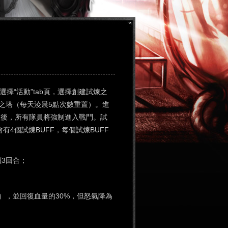
擇“活動”tab頁，選擇創建試煉之
之塔（每天淩晨5點次數重置）。進
入後，所有隊員將強制進入戰鬥。試
有4個試煉BUFF，每個試煉BUFF
續3回合；
；
），並回復血量的30%，但怒氣降為