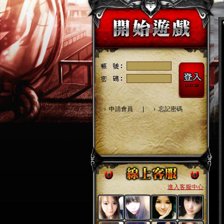
›
申請會員
|
›
忘記密碼
進入客服中心