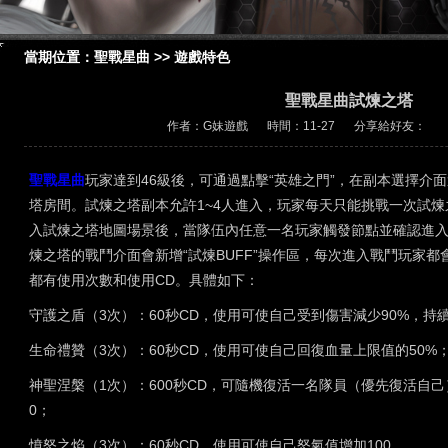
當期位置：
聖戰星曲
>>
遊戲特色
聖戰星曲試煉之塔
作者：G妹遊戲
時間：11-27
分享給好友：
聖戰星曲
玩家達到46級後，可通過點擊“英雄之門”，在副本選擇介面選
塔房間。試煉之塔副本允許1~4人進入，玩家每天只能挑戰一次試煉
入試煉之塔地圖場景後，當隊伍內任意一名玩家觸發節點並確認進
煉之塔的戰鬥介面會新增“試煉BUFF”操作區，每次進入戰鬥玩家都會
都有使用次數和使用CD。具體如下：
守護之盾（3次）：60秒CD，使用可使自己受到傷害減少90%，持
生命禮贊（3次）：60秒CD，使用可使自己回復血量上限值的50%
神聖涅槃（1次）：600秒CD，可隨機復活一名隊員（優先復活自己
0；
憤怒之焰（3次）：60秒CD，使用可使自己怒氣值增加100。