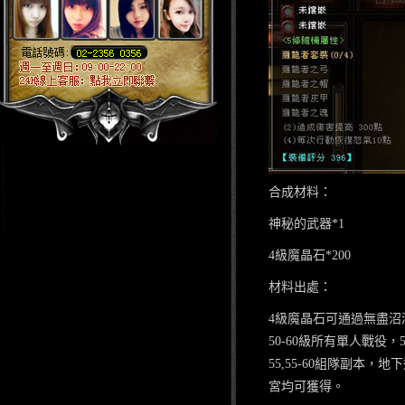
合成材料：
神秘
的武器
*1
4
級魔晶石
*
200
材料出處：
4
級魔晶石可通過無盡沼
50-60
級所有單人戰役，
55,55-60
組隊副本，地下
宮均可獲得。