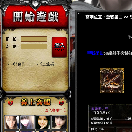
當期位置：
聖戰星曲
>>
作
聖戰星曲
50級射手套裝
›
申請會員
|
›
忘記密碼
進入客服中心