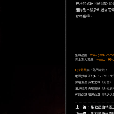
神秘的武器可通過
50-60
組隊副本翻牌和迷宮硬
兌換獲得。
聖戰星曲：
www.gm99.com/s
馬上進入遊戲：
www.gm99.com
G妹遊戲
旗下熱門遊戲：
網禪授權 正統RPG《MU-
黑暗重生 滅世之戰《風雲》
還原經典 再續前緣《新仙劍
神魔妖魅 暗黑西遊《降妖伏
上一篇：
聖戰星曲精靈
下一篇：
聖戰星曲死靈