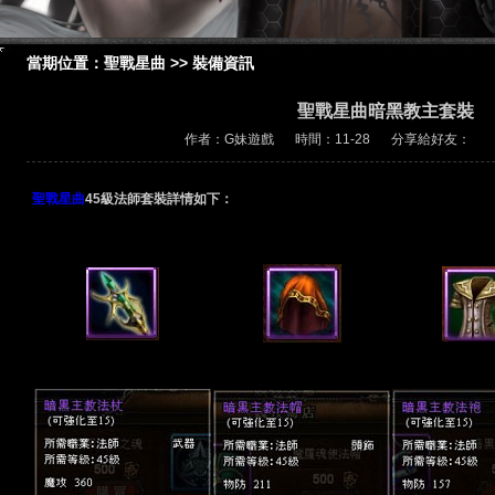
當期位置：
聖戰星曲
>>
裝備資訊
聖戰星曲暗黑教主套裝
作者：G妹遊戲
時間：11-28
分享給好友：
聖戰星曲
45級法師套裝詳情如下：