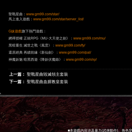
聖戰星曲：
www.gm99.com/star/
馬上進入遊戲：
www.gm99.com/star/server_list/
G妹遊戲
旗下熱門遊戲：
網禪授權 正統RPG《MU-大天使之劍》：
www.gm99.com/mu/
黑暗重生 滅世之戰《風雲》：
www.gm99.com/fy/
還原經典 再續前緣《新仙劍》：
www.gm99.com/pal/
神魔妖魅 暗黑西遊《降妖伏魔錄》：
www.gm99.com/xy/
上一篇：
聖戰星曲毀滅領主套裝
下一篇：
聖戰星曲血腥教皇套裝
■本遊戲內容涉及暴力(武俠動作)、角色