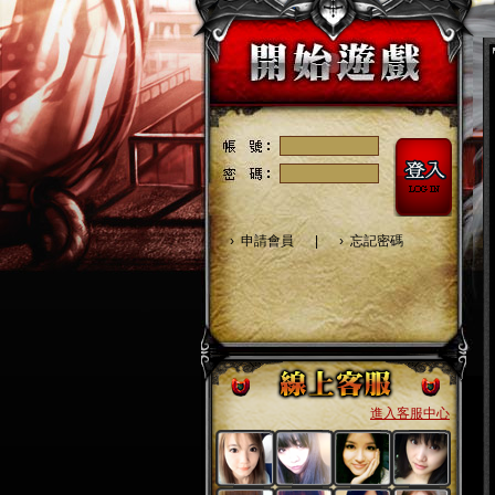
›
申請會員
|
›
忘記密碼
進入客服中心