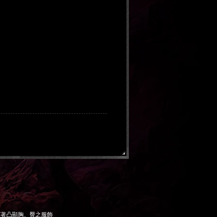
穿著凸顯胸、臀之服飾