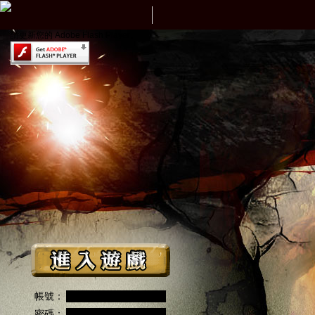
請更新您的 Adobe Flash Player。
帳號：
密碼：