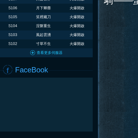
騎——
S106
月下卿塵
火爆開啟
S105
笑裡藏刀
火爆開啟
S104
涅磐重生
火爆開啟
S103
風起雲湧
火爆開啟
S102
寸草不生
火爆開啟
查看更多伺服器
FaceBook