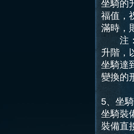
坐騎的
福值，
滿時，
注：坐
升階，
坐騎達
變換的
5、坐
坐騎裝
裝備直