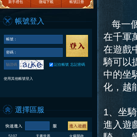
新手禮包
微端下載
帳號註冊
帳號登入
每一個
在千軍
帳號：
在遊戲
密碼：
騎可以
記住帳號
忘記密碼
中的坐
使用其他帳號登入
化，越
選擇區服
1、坐
進入遊
S107
天書世界
火爆開啟