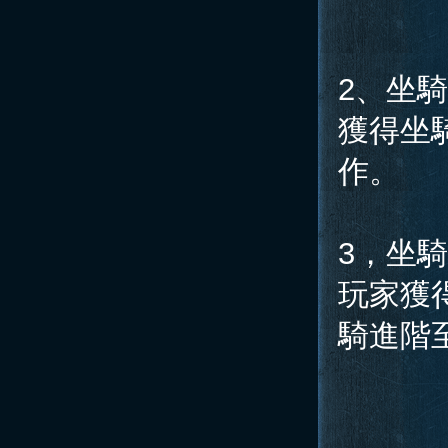
2、坐
獲得坐
作。
3，坐
玩家獲
騎進階